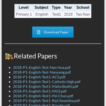
Level
Subject
Type
Year
School
Primary 1
English
Test1
2018
Tao Nan
Download Paper
Related Papers
2018-P1-English-Test-Nan Hua.pdf
2018-P1-English-Test-Nanyang.pdf
2018-P1-English-Test1-ACS.pdf
2018-P1-English-Test1-Catholic High.pdf
2018-P1-English-Test1-Maha Bodhi.pdf
2018-P1-English-Test1-MGS.pdf
2018-P1-English-Test1-Pei Chun.pdf
2018-P1-English-Test1-Red Swastika.pdf
2018-P1-English-Test1-Rosyth.pdf