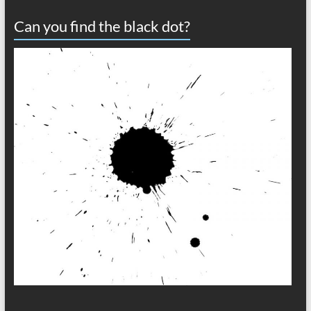
Can you find the black dot?