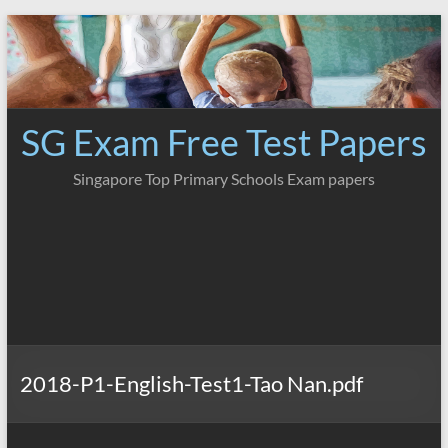
Skip
to
content
SG Exam Free Test Papers
Singapore Top Primary Schools Exam papers
2018-P1-English-Test1-Tao Nan.pdf