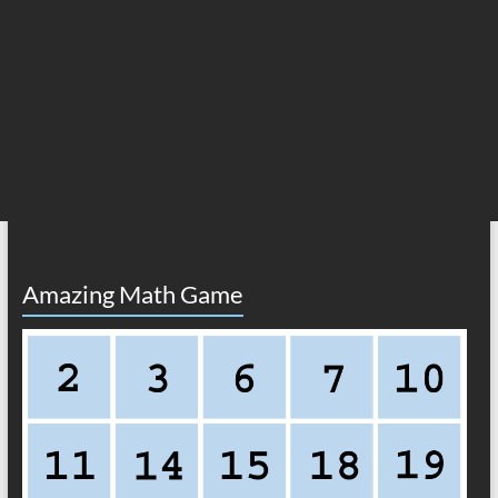
Amazing Math Game