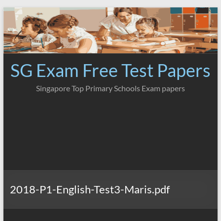
Skip
to
content
SG Exam Free Test Papers
Singapore Top Primary Schools Exam papers
2018-P1-English-Test3-Maris.pdf