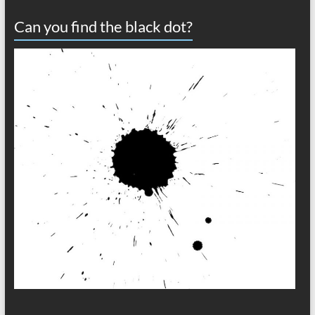
Can you find the black dot?