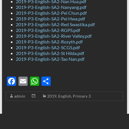
2019-P3-English-SA2-Nan Hua.pdf
2019-P3-English-SA2-Nanyang.pdf
2019-P3-English-SA2-Pei Chun.pdf
2019-P3-English-SA2-Pei Hwa.pdf
2019-P3-English-SA2-Red Swastika.pdf
2019-P3-English-SA2-RGPS.pdf
2019-P3-English-SA2-River Valley.pdf
2019-P3-English-SA2-Rosyth.pdf
2019-P3-English-SA2-SCGS.pdf
2019-P3-English-SA2-St Hilda.pdf
2019-P3-English-SA2-Tao Nan.pdf
F
E
W
S
ac
m
h
h
admin
2019
,
English
,
Primary 3
e
ail
at
ar
b
s
e
o
A
o
p