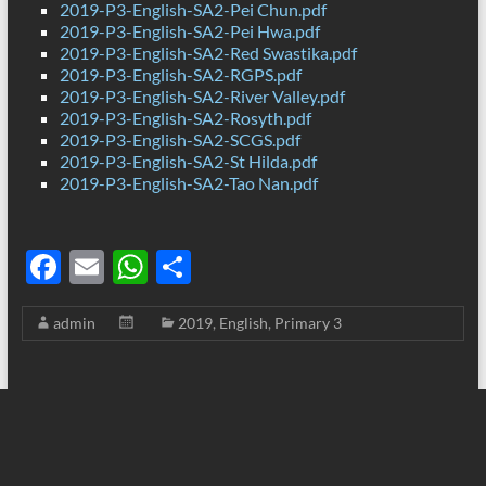
2019-P3-English-SA2-Pei Chun.pdf
2019-P3-English-SA2-Pei Hwa.pdf
2019-P3-English-SA2-Red Swastika.pdf
2019-P3-English-SA2-RGPS.pdf
2019-P3-English-SA2-River Valley.pdf
2019-P3-English-SA2-Rosyth.pdf
2019-P3-English-SA2-SCGS.pdf
2019-P3-English-SA2-St Hilda.pdf
2019-P3-English-SA2-Tao Nan.pdf
F
E
W
S
ac
m
h
h
admin
2019
,
English
,
Primary 3
e
ail
at
ar
b
s
e
o
A
o
p
k
p