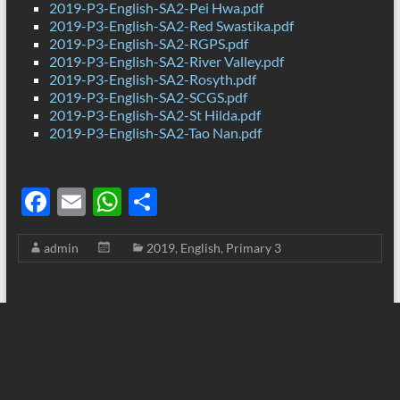
2019-P3-English-SA2-Pei Hwa.pdf
2019-P3-English-SA2-Red Swastika.pdf
2019-P3-English-SA2-RGPS.pdf
2019-P3-English-SA2-River Valley.pdf
2019-P3-English-SA2-Rosyth.pdf
2019-P3-English-SA2-SCGS.pdf
2019-P3-English-SA2-St Hilda.pdf
2019-P3-English-SA2-Tao Nan.pdf
F
E
W
S
ac
m
h
h
admin
2019
,
English
,
Primary 3
e
ail
at
ar
b
s
e
o
A
o
p
k
p