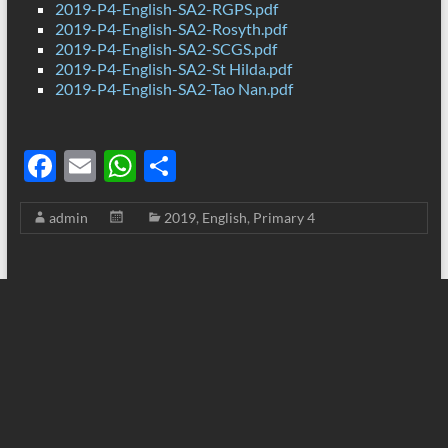
2019-P4-English-SA2-RGPS.pdf
2019-P4-English-SA2-Rosyth.pdf
2019-P4-English-SA2-SCGS.pdf
2019-P4-English-SA2-St Hilda.pdf
2019-P4-English-SA2-Tao Nan.pdf
F
E
W
S
ac
m
h
h
admin
2019
,
English
,
Primary 4
e
ail
at
ar
b
s
e
o
A
o
p
k
p