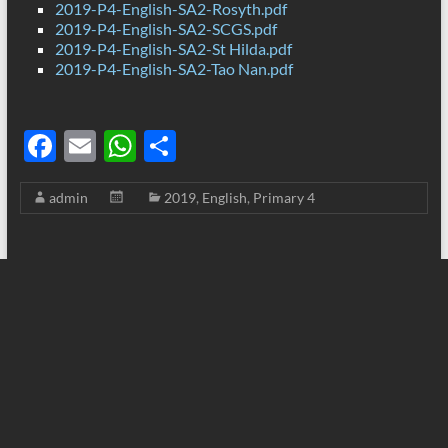
2019-P4-English-SA2-Rosyth.pdf
2019-P4-English-SA2-SCGS.pdf
2019-P4-English-SA2-St Hilda.pdf
2019-P4-English-SA2-Tao Nan.pdf
F
E
W
S
ac
m
h
h
admin
2019
,
English
,
Primary 4
e
ail
at
ar
b
s
e
o
A
o
p
k
p