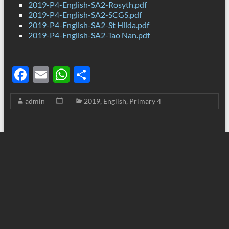
2019-P4-English-SA2-Rosyth.pdf
2019-P4-English-SA2-SCGS.pdf
2019-P4-English-SA2-St Hilda.pdf
2019-P4-English-SA2-Tao Nan.pdf
F
E
W
S
ac
m
h
h
admin
2019
,
English
,
Primary 4
e
ail
at
ar
b
s
e
o
A
o
p
k
p